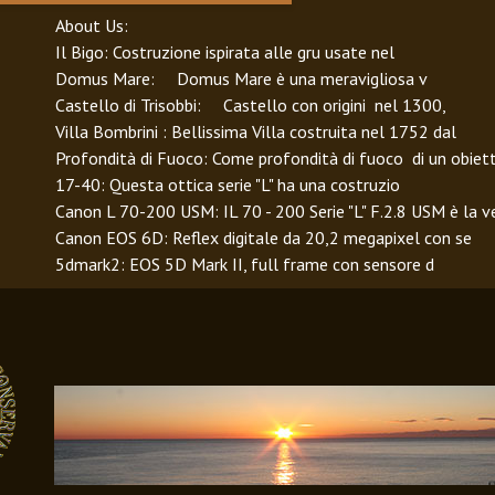
About Us
:
Il Bigo
: Costruzione ispirata alle gru usate nel
Domus Mare
: Domus Mare è una meravigliosa v
Castello di Trisobbi
: Castello con origini nel 1300,
Villa Bombrini
: Bellissima Villa costruita nel 1752 dal
Profondità di Fuoco
: Come profondità di fuoco di un obiet
17-40
: Questa ottica serie "L" ha una costruzio
Canon L 70-200 USM
: IL 70 - 200 Serie "L" F.2.8 USM è la v
Canon EOS 6D
: Reflex digitale da 20,2 megapixel con se
5dmark2
: EOS 5D Mark II, full frame con sensore d