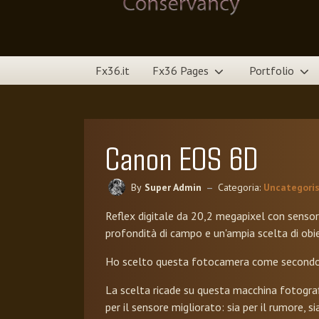
Fx36.it
Fx36 Pages
Portfolio
Canon EOS 6D
By
Super Admin
Categoria:
Uncategori
Reflex digitale da 20,2 megapixel con sensore
profondità di campo e un'ampia scelta di obie
Ho scelto questa fotocamera come secondo cor
La scelta ricade su questa macchina fotografi
per il sensore migliorato: sia per il rumore, 