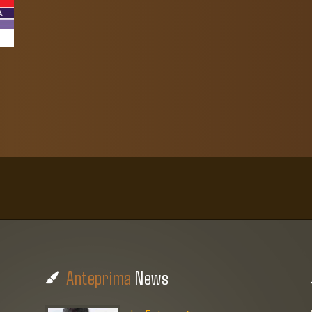
Anteprima
News