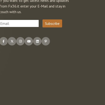
If you want to get latest news and updates
from Fx36.it enter your E-Mail and stay in
touch with us.