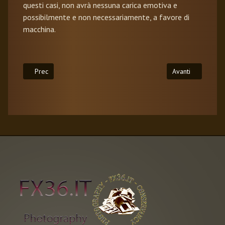
questi casi, non avrà nessuna carica emotiva e
possibilmente e non necessariamente, a favore di
macchina.
Articolo precedente: Angolo di Campo, Nemico Amico
Articolo successi
Prec
Avanti