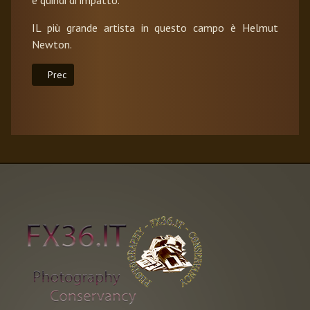
e quindi di impatto.
IL più grande artista in questo campo è Helmut
Newton.
Articolo precedente: Colore e Negativo
Prec