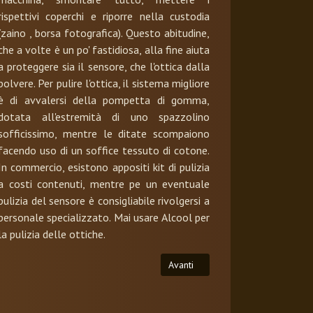
rispettivi coperchi e riporre nella custodia
(zaino , borsa fotografica). Questo abitudine,
che a volte è un po' fastidiosa, alla fine aiuta
a proteggere sia il sensore, che l'ottica dalla
polvere. Per pulire l'ottica, il sistema migliore
è di avvalersi della pompetta di gomma,
dotata all'estremità di uno spazzolino
sofficissimo, mentre le ditate scompaiono
facendo uso di un soffice tessuto di cotone.
In commercio, esistono appositi kit di pulizia
a costi contenuti, mentre pe un eventuale
pulizia del sensore è consigliabile rivolgersi a
personale specializzato. Mai usare Alcool per
la pulizia delle ottiche.
Articolo successivo: L'Obbiettivo
Avanti