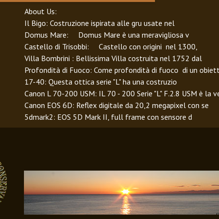
About Us
:
Il Bigo
: Costruzione ispirata alle gru usate nel
Domus Mare
: Domus Mare è una meravigliosa v
Castello di Trisobbi
: Castello con origini nel 1300,
Villa Bombrini
: Bellissima Villa costruita nel 1752 dal
Profondità di Fuoco
: Come profondità di fuoco di un obiet
17-40
: Questa ottica serie "L" ha una costruzio
Canon L 70-200 USM
: IL 70 - 200 Serie "L" F.2.8 USM è la v
Canon EOS 6D
: Reflex digitale da 20,2 megapixel con se
5dmark2
: EOS 5D Mark II, full frame con sensore d