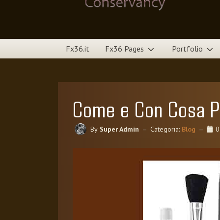
Fx36.it
Fx36 Pages
Portfolio
Come e Con Cosa Pu
By
Super Admin
Categoria:
Blog
0