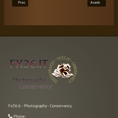
Articolo precedente: Genova Per Noi
Articolo successi
Prec
Avanti
Fx36.it - Photography - Conservancy.
Phone: